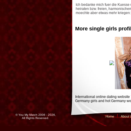
Ich bedanke mich fuer die Kuesse 
heiraten bzw. freien, harmonische
moechte aber etwas mehr kriegen:
More single girls profi
International online dating website
Germany girls and hot Germany wom
© You My Match 2006 - 2026,
Home
About 
All Rights Reserved.