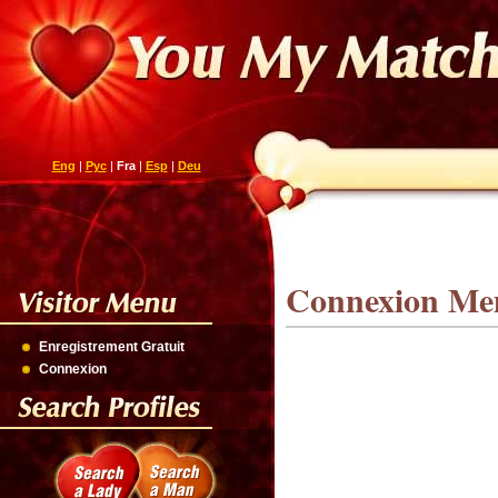
Eng
|
Рус
|
Fra
|
Esp
|
Deu
Connexion M
Enregistrement Gratuit
Connexion