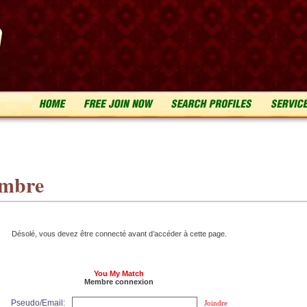
embre
Désolé, vous devez être connecté avant d’accéder à cette page.
You My Match
Membre connexion
Pseudo/Email:
Joindre