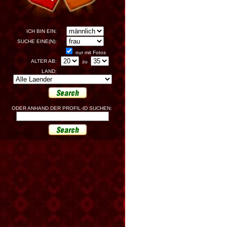
ICH BIN EIN:
SUCHE EINE(N):
nur mit Fotos
ALTER AB:
zu
LAND:
ODER ANHAND DER PROFIL-ID SUCHEN: