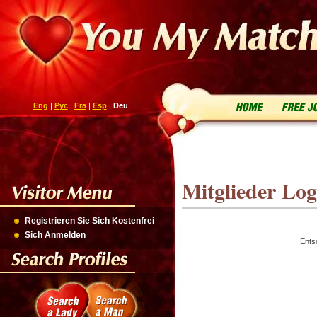
Eng
|
Рус
|
Fra
|
Esp
|
Deu
Mitglieder Log
Registrieren Sie Sich Kostenfrei
Sich Anmelden
Ents