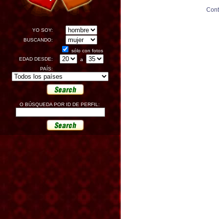
Cont
YO SOY:
BUSCANDO:
sólo con fotos
EDAD DESDE:
a
PAÍS:
O BÚSQUEDA POR ID DE PERFIL: