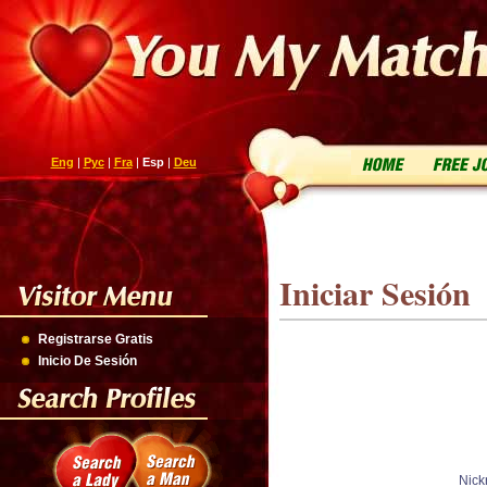
Eng
|
Рус
|
Fra
|
Esp
|
Deu
Iniciar Sesión
Registrarse Gratis
Inicio De Sesión
Nick