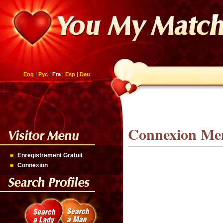
Eng
|
Рус
|
Fra
|
Esp
|
Deu
Connexion M
Enregistrement Gratuit
Connexion