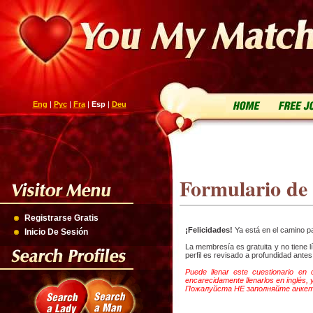
Eng
|
Рус
|
Fra
|
Esp
|
Deu
Formulario de
Registrarse Gratis
¡Felicidades!
Ya está en el camino pa
Inicio De Sesión
La membresía es gratuita y no tiene 
perfil es revisado a profundidad antes
Puede llenar este cuestionario en 
encarecidamente llenarlos en inglés,
Пожалуйста НЕ заполняйте анкету