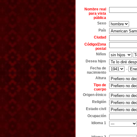
Nombre real
para vista
pública
Sexo
País
Ciudad
Código/Zona
postal
Niños
Desea hijos
Fecha de
-
nacimiento
Altura
Tipo de
cuerpo
Origen étnico
Religión
Estado civil
Ocupación
Idioma 1