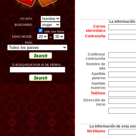
YO SOY:
La información 
BUSCANDO:
Correo
electrónico
sólo con fotos
Contraseña
EDAD DESDE:
a
PAÍS:
Confirmar
contraseña
Nombre de
O BÚSQUEDA POR ID DE PERFIL:
pila
Apellido
paterno
Apellido
materno
Teléfono
Dirección de
inicio
La información de esta secc
NickName