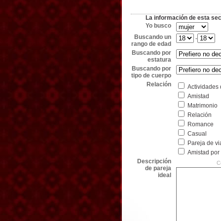
La información de esta secc
Yo busco
Buscando un
-
rango de edad
Buscando por
estatura
Buscando por
tipo de cuerpo
Relación
Actividades 
Amistad
Matrimonio
Relación
Romance
Casual
Pareja de vi
Amistad por
Descripción
C
de pareja
ideal