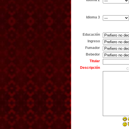
Idioma 2
Idioma 3
Educación
Ingreso
Fumador
Bebedor
Titular
Descripción
C