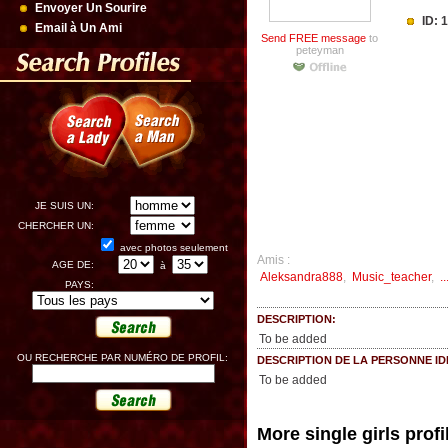
Envoyer Un Sourire
ID: 
Email à Un Ami
Send FREE message
to
peteyman
JE SUIS UN:
CHERCHER UN:
avec photos seulement
Amis :
AGE DE:
à
Aleksandra888
,
Music_teacher
,
..
PAYS:
DESCRIPTION:
To be added
OU RECHERCHE PAR NUMÉRO DE PROFIL:
DESCRIPTION DE LA PERSONNE ID
To be added
More single girls profi