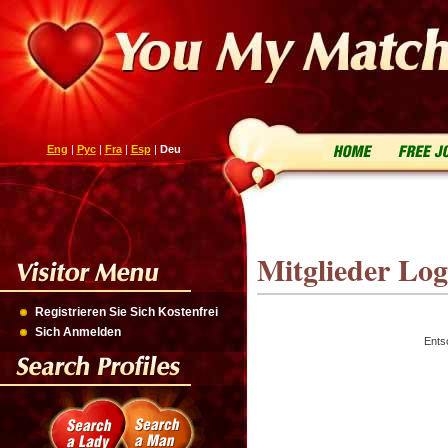
Eng
|
Рус
|
Fra
|
Esp
|
Deu
Mitglieder Log
Registrieren Sie Sich Kostenfrei
Sich Anmelden
Ents