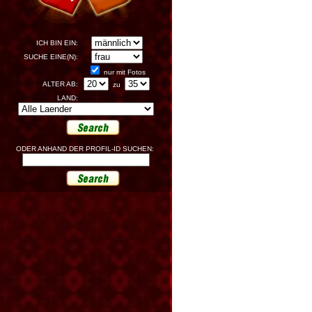
ICH BIN EIN:
SUCHE EINE(N):
nur mit Fotos
ALTER AB:
zu
LAND:
ODER ANHAND DER PROFIL-ID SUCHEN: