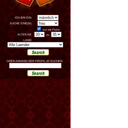
ICH BIN EIN:
SUCHE EINE(N):
nur mit Fotos
ALTER AB:
zu
LAND:
ODER ANHAND DER PROFIL-ID SUCHEN: