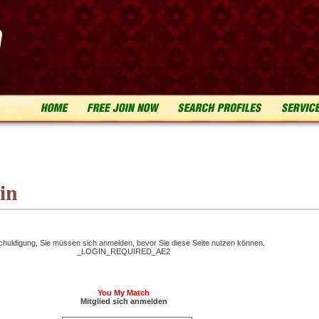
in
chuldigung, Sie müssen sich anmelden, bevor Sie diese Seite nutzen können.
_LOGIN_REQUIRED_AE2
You My Match
Mitglied sich anmelden