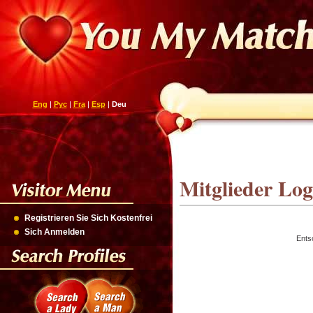
Eng
|
Рус
|
Fra
|
Esp
|
Deu
Mitglieder Log
Registrieren Sie Sich Kostenfrei
Sich Anmelden
Ents