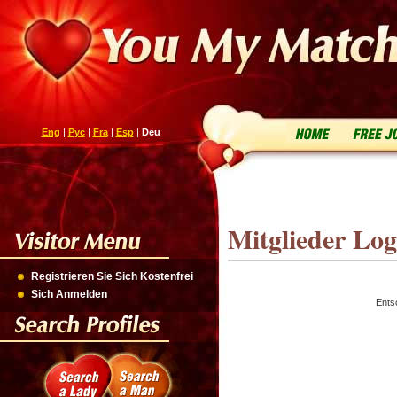
Eng
|
Рус
|
Fra
|
Esp
|
Deu
Mitglieder Log
Registrieren Sie Sich Kostenfrei
Sich Anmelden
Ents