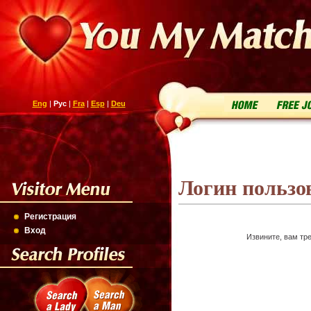
Eng
|
Рус
|
Fra
|
Esp
|
Deu
Логин пользо
Регистрация
Вход
Извините, вам тре