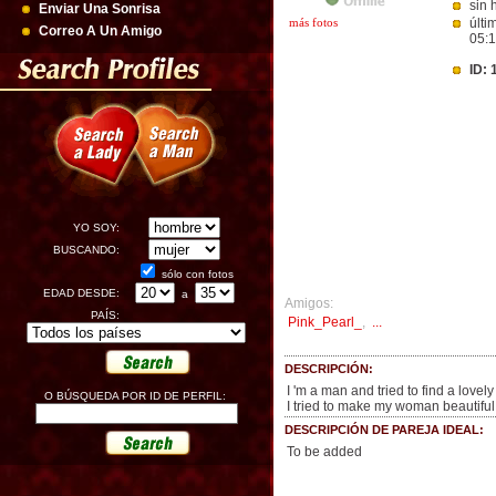
sin 
Enviar Una Sonrisa
más fotos
últi
Correo A Un Amigo
05:
ID:
YO SOY:
BUSCANDO:
sólo con fotos
EDAD DESDE:
a
Amigos:
PAÍS:
Pink_Pearl_
,
...
DESCRIPCIÓN:
I 'm a man and tried to find a lovel
O BÚSQUEDA POR ID DE PERFIL:
I tried to make my woman beautiful
DESCRIPCIÓN DE PAREJA IDEAL:
To be added